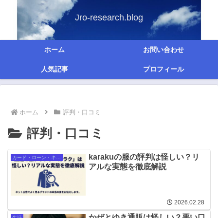
Jro-research.blog
ホーム
お問い合わせ
人気記事
プロフィール
ホーム
評判・口コミ
評判・口コミ
karakuの服の評判は怪しい？リ
カード・ローン・キャッシング
アルな実態を徹底解説
2026.02.28
かぜとゆき通販は怪しい？悪い口
生活