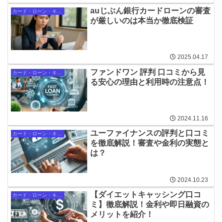
auじぶん銀行カードローンの審査
カード・ローン・キャッシング
が厳しいのは本当か徹底検証
2025.04.17
ファンドワン 評判 口コミから見
カード・ローン・キャッシング
る安心の理由と利用時の注意点！
2024.11.16
ユーファイナンスの評判と口コミ
カード・ローン・キャッシング
を徹底解説！審査や金利の実態と
は？
2024.10.23
【ダイエットキャッシング口コ
カード・ローン・キャッシング
ミ】徹底解説！金利や即日融資の
メリットを紹介！