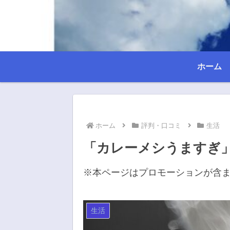
ホーム
ホーム
評判・口コミ
生活
「カレーメシうますぎ
※本ページはプロモーションが含
生活