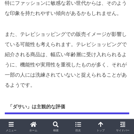
特にファッションに敏感な若い世代からは、そのよう
な印象を持たれやすい傾向があるかもしれません。
また、テレビショッピングでの販売イメージが影響し
ている可能性も考えられます。テレビショッピングで
紹介される商品は、幅広い年齢層に受け入れられるよ
うに、機能性や実用性を重視したものが多く、それが
一部の人には洗練されていないと捉えられることがあ
るようです。
「ダサい」は主観的な評価
しかし、「ダサい」という評価は多分に主観的なもの
メニュー
ホーム
検索
目次
トップ
サイドバー